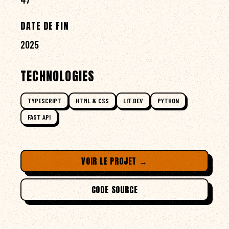
DATE DE FIN
2025
TECHNOLOGIES
TYPESCRIPT
HTML & CSS
LIT.DEV
PYTHON
FAST API
VOIR LE PROJET →
CODE SOURCE